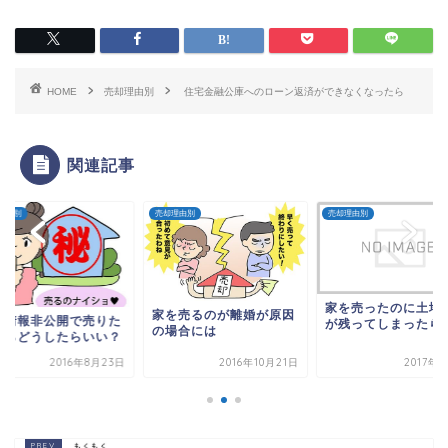
HOME
売却理由別
住宅金融公庫へのローン返済ができなくなったら
関連記事
理由別
売却理由別
売却理由別
家を売ったのに土地
家を売るのが離婚が原因
を情報非公開で売りた
が残ってしまったら
の場合には
ならどうしたらいい？
2016年8月23日
2016年10月21日
2017年