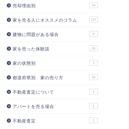
売却理由別
54
家を売る人にオススメのコラム
137
建物に問題がある場合
8
家を売った体験談
53
家の状態別
1
都道府県別 家の売り方
20
不動産査定について
1
アパートを売る場合
1
不動産査定
1