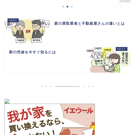
2016年8
家の買取業者と不動産屋さんの違いとは
家の売値を今すぐ知るには