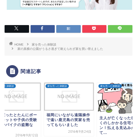
HOME
家を売った体験談
家の真横の公園がうるさ過ぎて耐えられず家を買い替えました
関連記事
売った体験談
家を売った体験談
家を売った体験談
を買ったとたんにボー
福岡にいながら遠隔操作
主人が亡くなった後
スカットや子供の受験
で遠い鹿児島の実家を売
くのしかかる住宅ロ
敗やバイクの盗難な
ってもらいました
ン！払える見込みが
.
2016年9月24日
て...
2016年9月12日