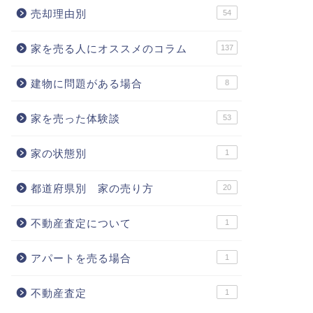
売却理由別
54
家を売る人にオススメのコラム
137
建物に問題がある場合
8
家を売った体験談
53
家の状態別
1
都道府県別 家の売り方
20
不動産査定について
1
アパートを売る場合
1
不動産査定
1