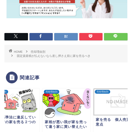
HOME
売却理由別
固定資産税が払えないなら差し押さえ前に家を売るべき
関連記事
理由別
売却理由別
売却理由別
築基準法に違反してい
家を売る 個人売買
中古の家を売る２つの
家相が悪い我が家を売っ
意点
法
て違う家に買い替えたい