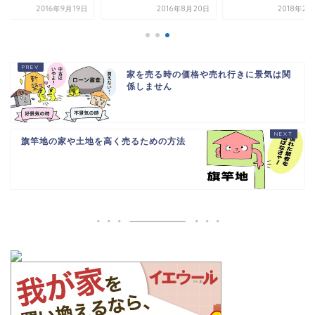
2016年9月19日
2016年8月20日
2018年2
家を売る時の価格や売れ行きに景気は関
係しません
旗竿地の家や土地を高く売るための方法